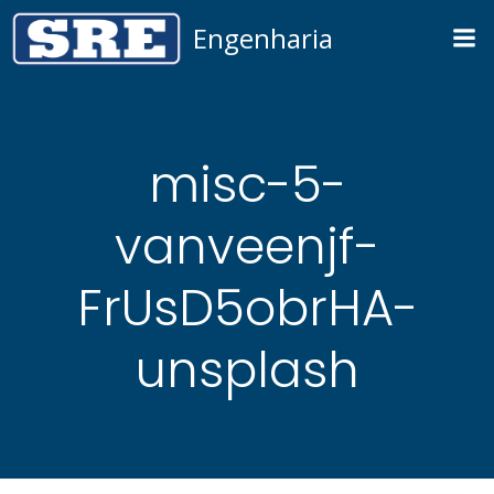
Pular
Engenharia
para
o
conteúdo
misc-5-
vanveenjf-
FrUsD5obrHA-
unsplash