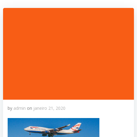
by
admin
on
janeiro 21, 2020