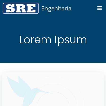
Pular
Engenharia
para
o
conteúdo
Lorem Ipsum