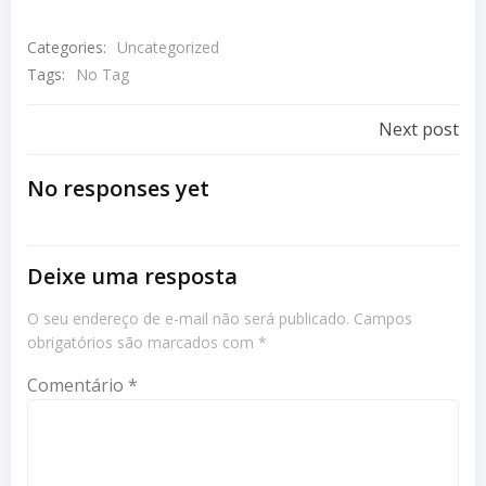
Categories:
Uncategorized
Tags:
No Tag
Navegaçã
Next post
De
No responses yet
Post
Deixe uma resposta
O seu endereço de e-mail não será publicado.
Campos
obrigatórios são marcados com
*
Comentário
*