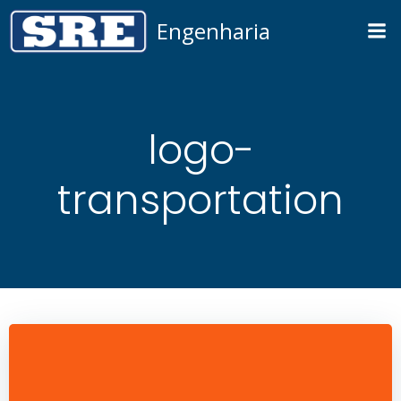
Pular
Engenharia
para
o
conteúdo
logo-
transportation