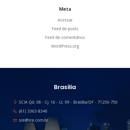
Meta
Acessar
Feed de posts
Feed de comentários
WordPress.org
Brasília
SCIA Qd. 08 - Cj. 16 - Lt. 09 - Brasília/DF - 71250-750
(61) 3363-8340
sre@sre.com.br