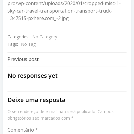
pro/wp-content/uploads/2020/01/cropped-misc-1-
sky-car-travel-transportation-transport-truck-
1347515-pxhere.com_-2.jpg
Categories:
No Category
Tags:
No Tag
Navegação
Previous post
De
No responses yet
Post
Deixe uma resposta
O seu endereço de e-mail não será publicado.
Campos
obrigatórios são marcados com
*
Comentário
*