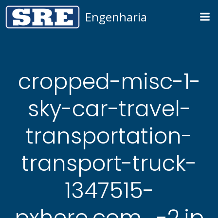
Pular
Engenharia
para
o
conteúdo
cropped-misc-1-
sky-car-travel-
transportation-
transport-truck-
1347515-
pxhere.com_-2.jp