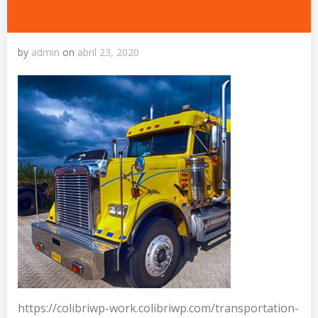
by
admin
on
abril 23, 2020
https://colibriwp-work.colibriwp.com/transportation-