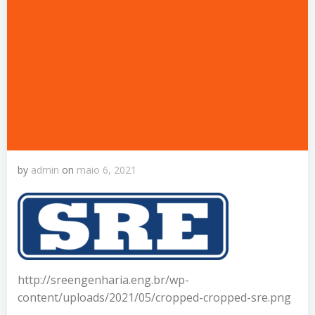
by
admin
on
maio 6, 2021
http://sreengenharia.eng.br/wp-
content/uploads/2021/05/cropped-cropped-sre.png