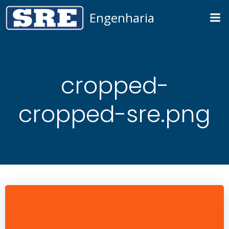
Pular
Engenharia
para
o
conteúdo
cropped-
cropped-sre.png