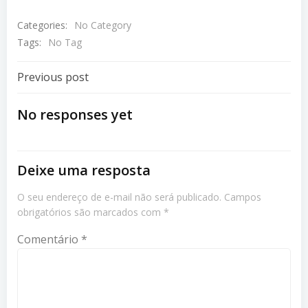
Categories:
No Category
Tags:
No Tag
Navegação
Previous post
De
No responses yet
Post
Deixe uma resposta
O seu endereço de e-mail não será publicado.
Campos
obrigatórios são marcados com
*
Comentário
*