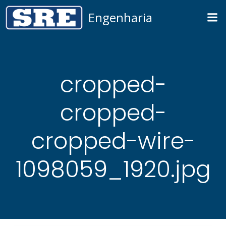
Pular
Engenharia
para
o
conteúdo
cropped-
cropped-
cropped-wire-
1098059_1920.jpg