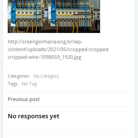
http://sreengenharia.eng.br/wp-
content/uploads/2021/05/cropped-cropped-
cropped-wire-1098059_1920.jpg
Categories:
No Category
Tags:
No Tag
Navegação
Previous post
De
No responses yet
Post