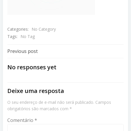
Categories:
No Category
Tags:
No Tag
Navegação
Previous post
De
No responses yet
Post
Deixe uma resposta
O seu endereço de e-mail não será publicado.
Campos
obrigatórios são marcados com
*
Comentário
*