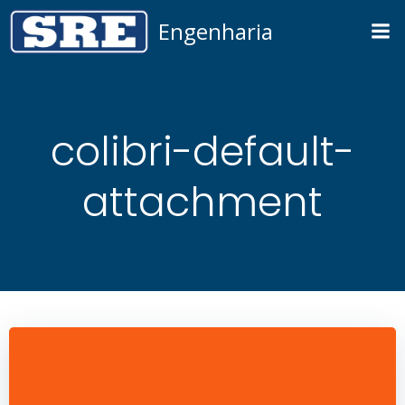
Pular
Engenharia
para
o
conteúdo
colibri-default-
attachment