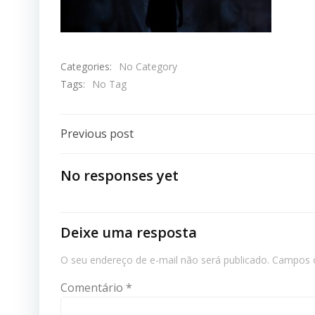
Categories:
No Category
Tags:
No Tag
Navegação
Previous post
De
No responses yet
Post
Deixe uma resposta
O seu endereço de e-mail não será publicado.
Campos o
Comentário
*