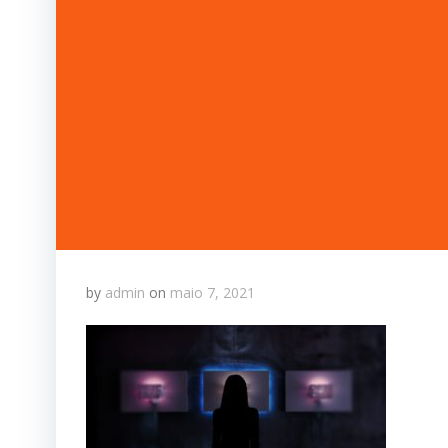
by
admin
on
maio 7, 2021